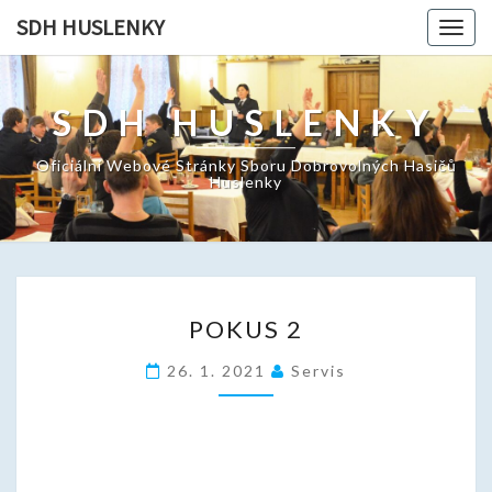
SDH HUSLENKY
Togg
navig
SDH HUSLENKY
Oficiální Webové Stránky Sboru Dobrovolných Hasičů
Huslenky
P
POKUS 2
O
K
26. 1. 2021
Servis
U
S
2