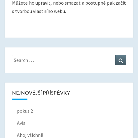
S
Můžete ho upravit, nebo smazat a postupně pak začít
H
s tvorbou vlastního webu.
N
I
!
Search
Search
for:
NEJNOVĚJŠÍ PŘÍSPĚVKY
pokus 2
Avia
Ahoj všichni!