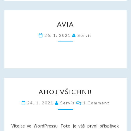
A
AVIA
V
I
26. 1. 2021
Servis
A
A
AHOJ VŠICHNI!
H
O
C
24. 1. 2021
Servis
1 Comment
J
O
M
V
M
Š
E
N
I
Vítejte ve WordPressu. Toto je váš první příspěvek.
T
C